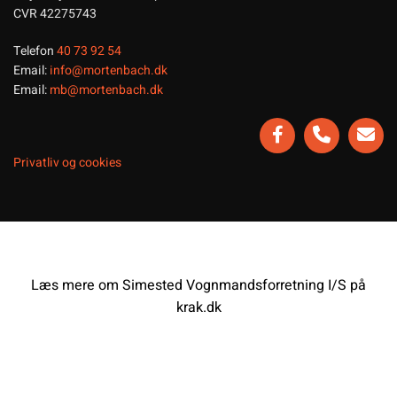
CVR 42275743
Telefon
40 73 92 54
Email:
info@mortenbach.dk
Email:
mb@mortenbach.dk
Privatliv og cookies
Læs mere om Simested Vognmandsforretning I/S på
krak.dk