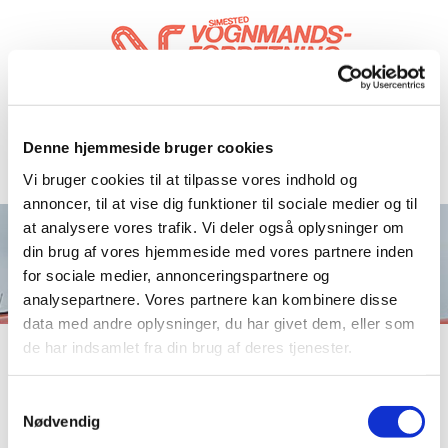
Denne hjemmeside bruger cookies
Vi bruger cookies til at tilpasse vores indhold og
annoncer, til at vise dig funktioner til sociale medier og til
at analysere vores trafik. Vi deler også oplysninger om
din brug af vores hjemmeside med vores partnere inden
for sociale medier, annonceringspartnere og
analysepartnere. Vores partnere kan kombinere disse
data med andre oplysninger, du har givet dem, eller som
de har indsamlet fra din brug af deres tjenester.
Tak for din henvendelse
Samtykkevalg
Nødvendig
Med venlig hilsen Simested Vognmandsforretning I/S